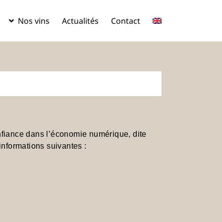
Nos vins
Actualités
Contact
Nos propres
Nos
vins
domaines
partenaires
onfiance dans l’économie numérique, dite
informations suivantes :