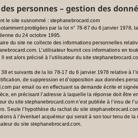
t des personnes – gestion des donné
isant le site susnommé : stephanebrocard.com
tamment protégées par la loi n° 78-87 du 6 janvier 1978, la l
péenne du 24 octobre 1995.
aire du site ne collecte des informations personnelles relativ
hanebrocard.com. L’utilisateur fournit ces informations en 
 Il est alors précisé à l’utilisateur du site stephanebrocard.c
 et suivants de la loi 78-17 du 6 janvier 1978 relative à l’in
ectification, de suppression et d’opposition aux données pers
com par email ou en effectuant sa demande écrite et signée
pièce, en précisant l’adresse à laquelle la réponse doit être 
eur du site stephanebrocard.com n’est publiée à l’insu de l’u
s. Seule l’hypothèse du rachat du site stephanebrocard.com a
ations à l’éventuel acquéreur qui serait à son tour tenu de l
isateur du site stephanebrocard.com.