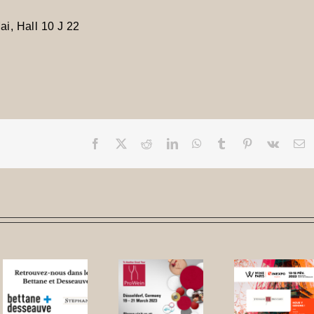
i, Hall 10 J 22
Facebook
X
Reddit
LinkedIn
WhatsApp
Tumblr
Pinterest
Vk
E