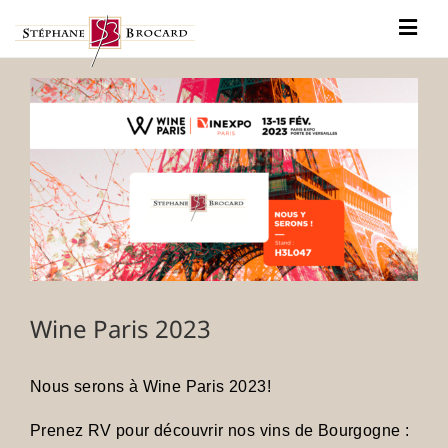
Passer
au
Togg
contenu
Navig
Notre histoire
Voir
l'image
Nos vins
agrandie
Actualités
Contact
Wine Paris 2023
Nous serons à Wine Paris 2023!
Prenez RV pour découvrir nos vins de Bourgogne :