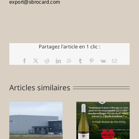
export@sbrocard.com
Partagez l'article en 1 clic :
Facebook
X
Reddit
LinkedIn
WhatsApp
Tumblr
Pinterest
Vk
Email
Articles similaires